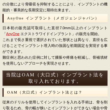
の分散により骨吸収を抑制することにより、インプラントの機
能的・審美的な長期安定に期待出来ます。
AnyOne インプラント（メガジェンジャパン）
日本初の販売認可取得した直径7.0mm以上のインプラント
「
AnyOne
エクストラワイドインプラント」の販売を開始。
これまで長さ重視で選択されていた形状とは異なり、直径を広
げることでインプラント埋入時の強固な初期固定を実現する事
ができます。
難症例と思われた症例に対して腫脹や疼痛を軽減し、骨補填材
を使用しないアプローチを実現させます。
当院はOAM（大口式）インプラント法を
取り入れております。
OAM（大口式）インプラント法とは？
従来のドリルを使用してインプラントを入れる手術は、骨を削
り取るため、骨の幅が狭いとインプラントができない場合や骨