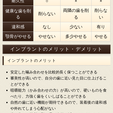
耐久性
○
×
×
両隣の歯を削
削らな
健康な歯を削
削らない
る
る
い
違和感
なし
少ない
有り
顎骨がやせる
やせない
多少やせる
やせる
インプラントのメリット・デメリット
インプラントのメリット
安定した噛み合わせを比較的長く保つことができる
審美性が高いので、自分の歯に近い見た目に仕上げるこ
とができる
咀嚼能力（かみ合わせの力）が高いので、硬いものを食
べたり、力強く歯をくいしばることができる
自然の歯に近い機能が期待できるので、装着後の違和感
や外れてしまう心配がない