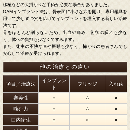
移植などの大掛かりな手術が必要な場合がありました。
OAMインプラント法は、骨表面に小さな穴を開け、専用器具を
用いて少しずつ穴を広げてインプラントを埋入する新しい治療
法です。
骨をほとんど削らないため、出血や痛み、術後の腫れも少な
く、体への負担も少なくてすみます。
また、術中の不快な音や振動も少なく、怖がりの患者さんでも
安心して治療が受けられます。
他の治療との違い
インプラン
項目／治療法
ブリッジ
入れ歯
ト
審美性
○
△
×
噛む力
○
△
×
口内衛生
○
×
×