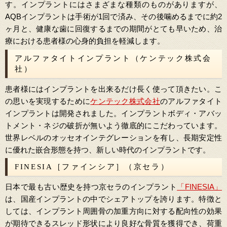
す。インプラントにはさまざまな種類のものがありますが、
AQBインプラントは手術が1回で済み、その後噛めるまでに約2
ヶ月と、健康な歯に回復するまでの期間がとても早いため、治
療における患者様の心身的負担を軽減します。
アルファタイトインプラント（ケンテック株式会
社）
患者様にはインプラントを出来るだけ長く使って頂きたい。こ
の思いを実現するために
ケンテック株式会社
のアルファタイト
インプラントは開発されました。インプラントボディ・アバッ
トメント・ネジの破折が無いよう徹底的にこだわっています。
世界レベルのオッセオインテグレーションを有し、長期安定性
に優れた嵌合形態を持つ、新しい時代のインプラントです。
FINESIA［ファインシア］（京セラ）
日本で最も古い歴史を持つ京セラのインプラント
「FINESIA」
は、国産インプラントの中でシェアトップを誇ります。特徴と
しては、インプラント周囲骨の加重方向に対する配向性の効果
が期待できるスレッド形状により良好な骨質を獲得でき、荷重