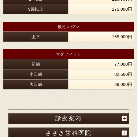
9歯以上
275,000円
軟性レジン
上下
165,000円
マグフィット
前歯
77,000円
小臼歯
82,500円
大臼歯
88,000円
診療案内
ささき歯科医院