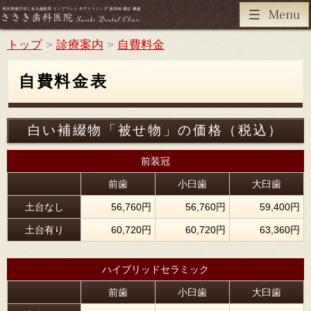
トップ
>
診療案内
>
自費料金
自費料金表
白い補綴物「被せ物」の価格（税込）
前装冠
前歯
小臼歯
大臼歯
土台なし
56,760円
56,760円
59,400円
土台有り
60,720円
60,720円
63,360円
ハイブリッドセラミック
前歯
小臼歯
大臼歯