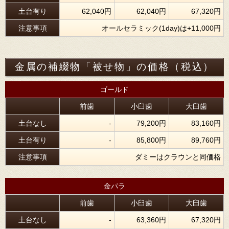
土台有り
62,040円
62,040円
67,320円
注意事項
オールセラミック(1day)は+11,000円
金属の補綴物「被せ物」の価格（税込）
ゴールド
前歯
小臼歯
大臼歯
土台なし
-
79,200円
83,160円
土台有り
-
85,800円
89,760円
注意事項
ダミーはクラウンと同価格
金パラ
前歯
小臼歯
大臼歯
土台なし
-
63,360円
67,320円