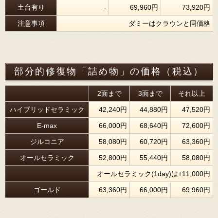
土台有り
-
69,960円
73,920円
注意事項
ダミーはクラウンと同価格
部分的修復物「詰め物」の価格（税込）
2面まで
3面まで
それ以上
ハイブリッドセラミック
42,240円
44,880円
47,520円
E-max
66,000円
68,640円
72,600円
ジルコニア
58,080円
60,720円
63,360円
オールセラミック
52,800円
55,440円
58,080円
オールセラミック(1day)は+11,000円
ゴールド
63,360円
66,000円
69,960円